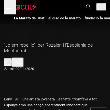
Anar
Anar
Obre
menú
a
al
de
la
contingut
navegació
navegació
La Marató de 3Cat
el disc de la marató
fundació la ma
principal
"Jo em rebel·lo", per Rozalén i l'Escolania de
Montserrat
Durada:
1 min
09/11/2020
L'any 1971, una artista joveneta, Jeanette, triomfava a tot
Espanya amb una cançó aparentment innocent que