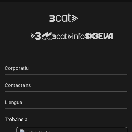
Corporatiu
Contacta'ns
Llengua
Troba'ns a