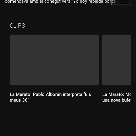
començava amb el conegut vers "Yo soy rebelde porque el
…
Més
mundo me ha hecho así". Ara, aquell èxit popular té una nova
vida en català amb un missatge adaptat al disc de La Marató:
"Jo em rebel·lo envers allò que em fa patir, contra un món que
CLIPS
de vegades no m'entén." Un al·legat contra la duresa de les
conseqüències de la pandèmia de la Covid-19.
Aquesta nova versió la interpreta amb una gran emoció una
de les cantautores espanyoles més destacades de l'última
dècada, Rozalén, en combinació amb la sempre monumental
Escolania de Montserrat. Un tresor del disc de La Marató.
La Marató: Pablo Alborán interpreta "Els
La Marató: Monts
meus 36"
una nova bufeta"
Durada:
Durada: