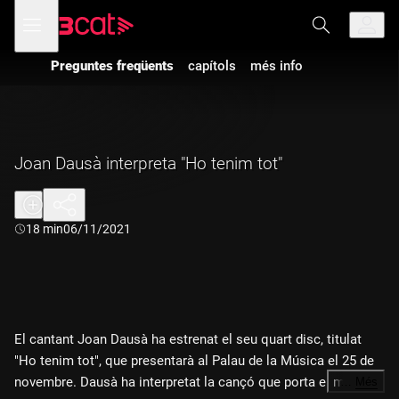
Anar
Anar
Obre
menú
a
al
de
la
contingut
navegació
navegació
Preguntes freqüents
capítols
més info
principal
Joan Dausà interpreta "Ho tenim tot"
Durada:
18 min
06/11/2021
El cantant Joan Dausà ha estrenat el seu quart disc, titulat
"Ho tenim tot", que presentarà al Palau de la Música el 25 de
novembre. Dausà ha interpretat la cançó que porta el mateix
…
Més