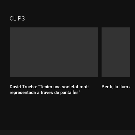
títol al "Preguntes freqüents".
CLIPS
David Trueba: "Tenim una societat molt
Per fi, la llum al 
representada a través de pantalles"
Durada:
Durada: