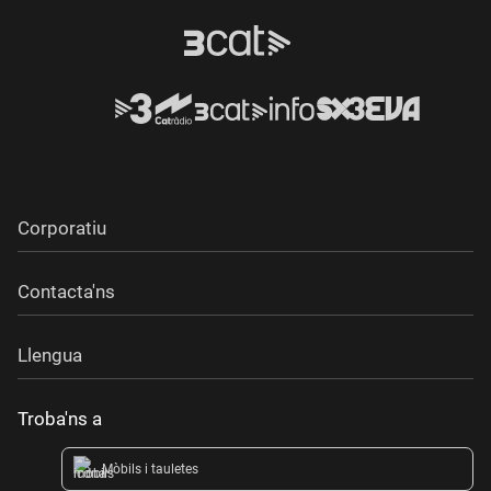
Corporatiu
Contacta'ns
Llengua
Troba'ns a
Mòbils i tauletes