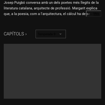
Josep Puigbó conversa amb un dels poetes més llegits de la
literatura catalana, arquitecte de professió. Margarit explica
que, a la poesia, com a l'arquitectura, el càlcul ha de ser
…
Més
precís: no ha de faltar-hi ni sobrar-hi res. El poeta confessa
les experiències i els fets que l'han motivat a escriure i que
han inspirat la seva obra, i explica que, per ell, la poesia és
CAPÍTOLS
Temporada 9
una eina de gestió del dolor.