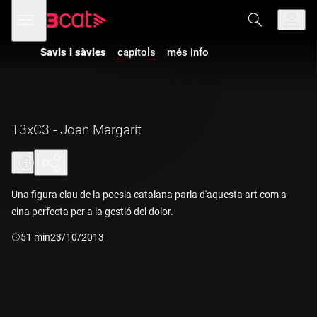
Anar
Anar
Obre
menú
a
al
de
la
contingut
navegació
navegació
Savis i sàvies
capítols
més info
principal
T3xC3 - Joan Margarit
Una figura clau de la poesia catalana parla d'aquesta art com a
eina perfecta per a la gestió del dolor.
Durada:
51 min
23/10/2013