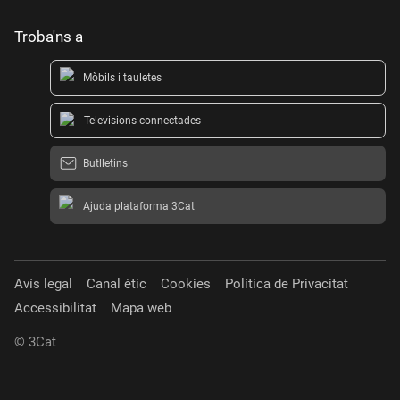
Troba'ns a
Mòbils i tauletes
Televisions connectades
Butlletins
Ajuda plataforma 3Cat
Avís legal
Canal ètic
Cookies
Política de Privacitat
Accessibilitat
Mapa web
© 3Cat