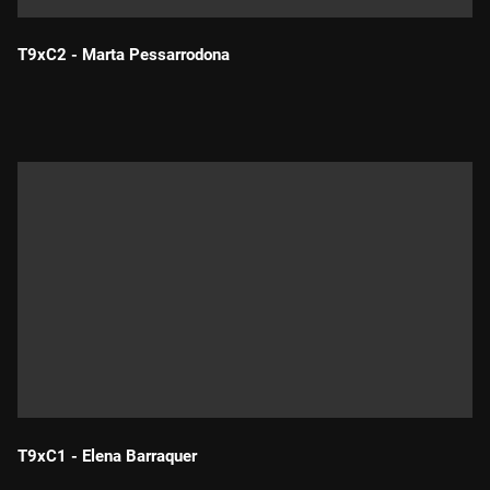
T9xC2 - Marta Pessarrodona
Durada:
T9xC1 - Elena Barraquer
Durada: