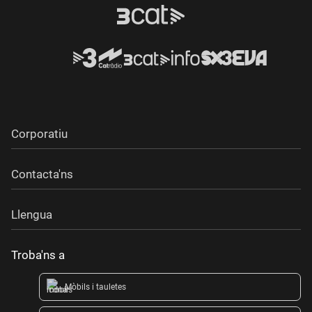
Corporatiu
Contacta'ns
Llengua
Troba'ns a
Mòbils i tauletes