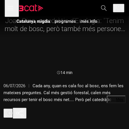
Anar
Anar
Obre
menú
a
al
de
la
contingut
navegació
navegació
Joan Pino, catedràtic d'Ecologia: "Tenim
Catalunya migdia
programes
més info
principal
molt de bosc, però també més persones
a prop"
Durada:
14 min
06/07/2026
Cada any, quan es cala foc al bosc, ens fem les
mateixes preguntes. Cal més gestió forestal, calen més
recursos per tenir el bosc més net.... Però pel catedràtic
…
Més
d'Ecologia de la UAB i director del CREAF, Joan Pino, el
problema no és tenir molt de bosc, sinó que som 8 milions de
persones vivint-hi molt a prop i amb condicions de canvi
climàtic.