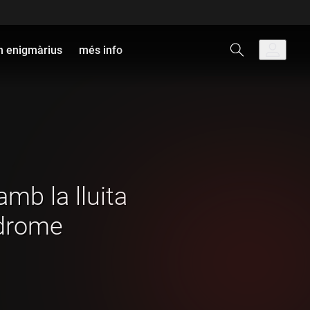
 enigmàrius
més info
mb la lluita
ndrome