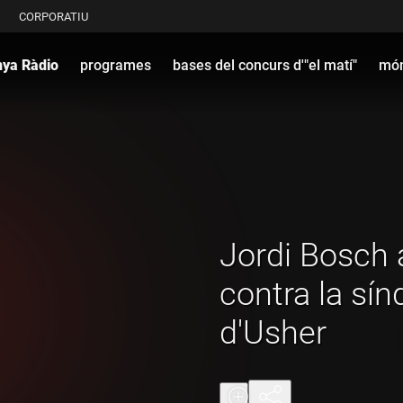
CORPORATIU
nya Ràdio
programes
bases del concurs d'"el matí"
món
Jordi Bosch a
contra la sí
d'Usher