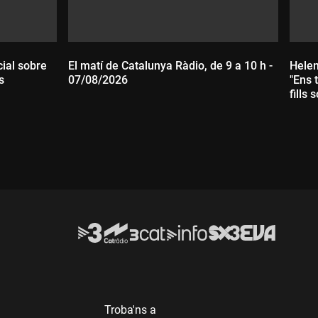
cial sobre
El matí de Catalunya Ràdio, de 9 a 10 h -
Helen
s
07/08/2026
"Ens 
fills 
D
Durada:
Troba'ns a