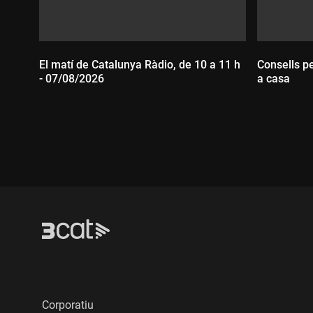
El matí de Catalunya Ràdio, de 10 a 11 h
Consells p
- 07/08/2026
a casa
Durada:
Durada
Corporatiu