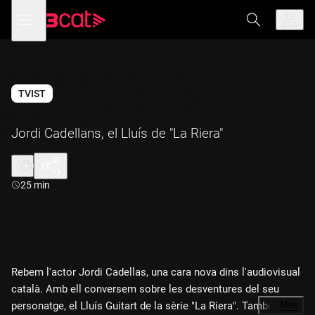
Anar
Anar
Obre
menú
a
al
de
la
contingut
navegació
navegació
principal
TVIST
Jordi Cadellans, el Lluís de "La Riera"
Durada:
25 min
Rebem l'actor Jordi Cadellas, una cara nova dins l'audiovisual
català. Amb ell conversem sobre les desventures del seu
personatge, el Lluís Guitart de la sèrie "La Riera". També el
…
Més