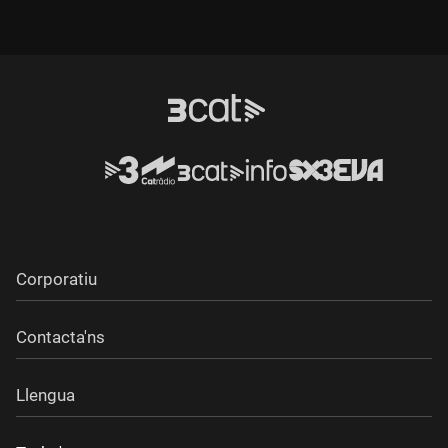
fem omplir el rellotge de la dedicació, per saber com gestiona
el seu temps.
Corporatiu
Contacta'ns
Llengua