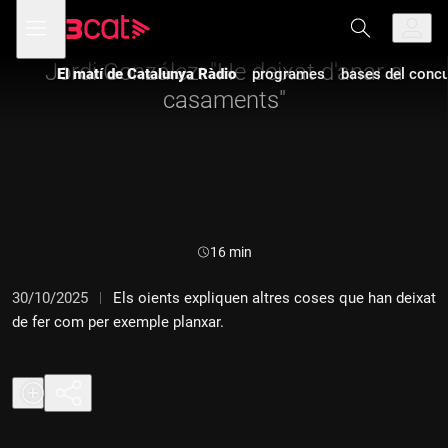
Anar
Anar
Obre
menú
a
al
de
la
contingut
navegació
navegació
Jordi González: "He deixat d'anar a
El matí de Catalunya Ràdio
programes
bases del concur
principal
casaments"
Durada:
16 min
30/10/2025
Els oients expliquen altres coses que han deixat
de fer com per exemple planxar.