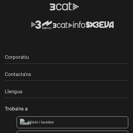
Corporatiu
Contacta'ns
Llengua
Troba'ns a
Mòbils i tauletes