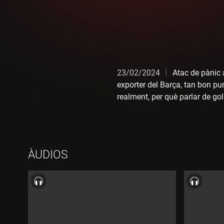
23/02/2024
Atac de pànic 
exporter del Barça, tan bon pun
realment, per què parlar de gol
persona al món que llueix un
expectatives: algú capaç que c
que semblen imparables, i d'ac
vitals i els múltiples sobren
ÀUDIOS
"catxondo" pels seus amics),
200 instructors repartits pel