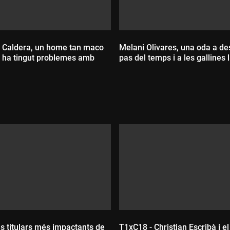
z Caldera, un home tan maco
Melani Olivares, una oda a des
 ha tingut problemes amb
pas del temps i a les gallines l
Durada:
:
ls titulars més impactants de
T1xC18 - Christian Escribà i e