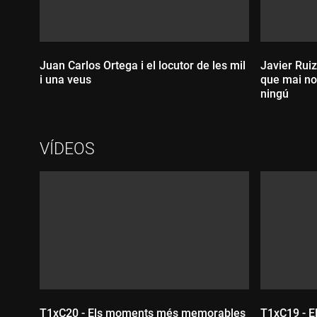
Juan Carlos Ortega i el locutor de les mil
Javier Rui
i una veus
que mai no
ningú
Durada:
VÍDEOS
Durada
T1xC20 - Els moments més memorables
T1xC19 - E