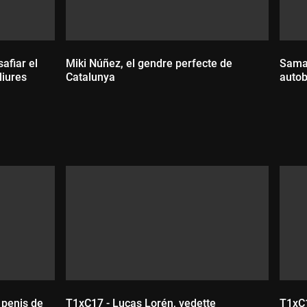
afiar el
Miki Núñez, el gendre perfecte de
Saman
liures
Catalunya
autob
Durada:
D
l penis de
T1xC17 - Lucas Lorén, vedette
T1xC1