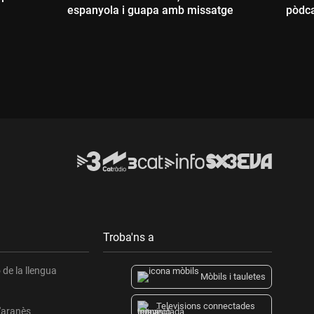
espanyola i guapa amb missatge
pòdc
Durada:
D
Troba'ns a
de la llengua
Mòbils i tauletes
Televisions connectades
l'aranès