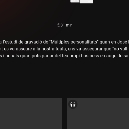
Durada:
31 min
a l'estudi de gravació de "Múltiples personalitats" quan en José 
t es va asseure a la nostra taula, ens va assegurar que "no vull p
s i penals quan pots parlar del teu propi business en auge de sal
a Champions i un Grammy a l'estanteria de casa? Conversem am
onfondre el jugador Arteta amb un xef, de ballar breakdance i a
abar al banc dels acusats d'un judici a causa d'un xiulet. Desco
oms de José Manuel Pinto (conegut com a "Wahin" pels seus segu
 ara productor i compositor musical i magnat d'un imperi de d
 món. Amb David Fernández i Juanra Bonet.