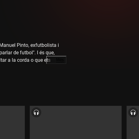
Manuel Pinto, exfutbolista i
arlar de futbol". I és que,
tar a la corda o que ets l'única
…
Més
b una persona que desafia les
l mateix temps aturar penals
brim les múltiples facetes
idors, conegut com a
ansa-zumba-corda amb més de