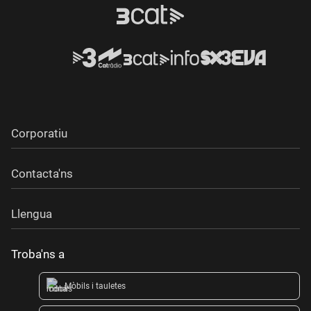
Corporatiu
Contacta'ns
Llengua
Troba'ns a
Mòbils i tauletes