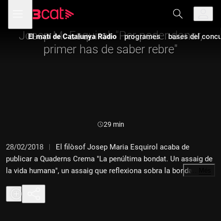
Anar
Anar
Obre
menú
a
al
de
la
contingut
navegació
navegació
Josep M. Esquirol: "Per poder donar,
El matí de Catalunya Ràdio
programes
bases del concur
principal
primer has de saber rebre"
Durada:
29 min
28/02/2018
El filòsof Josep Maria Esquirol acaba de
publicar a Quaderns Crema "La penúltima bondat. Un assaig de
la vida humana", un assaig que reflexiona sobra la bondat, la
…
Més
generositat, el desig i la vida. Avui, a "El racó de pensar", amb
David Fernàndez.