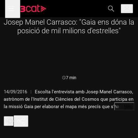
Anar
Anar
Obre
menú
a
al
de
la
contingut
navegació
navegació
Josep Manel Carrasco: "Gaia ens dóna la
principal
posició de mil milions d'estrelles"
Durada:
7 min
14/09/2016
Escolta l'entrevista amb Josep Manel Carrasco,
astrònom de l'Institut de Ciències del Cosmos que participa en
la missió Gaia per elaborar el mapa més precís que s'ha fet
…
Més
fins ara de la Via Làctia.