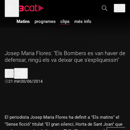
Anar
Anar
Obre
menú
a
al
de
la
contingut
navegació
navegació
Matins
programes
clips
més info
principal
Josep Maria Flores: "Els Bombers es van haver de
defensar, ningú els va deixar que s'expliquessin"
Durada:
21 min
30/06/2014
El periodista Josep Maria Flores ha definit a "Els matins" el
"Sense ficció" titulat "El gran silenci, Horta de Sant Joan" que