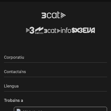
Durada:
Corporatiu
Contacta'ns
Llengua
Troba'ns a