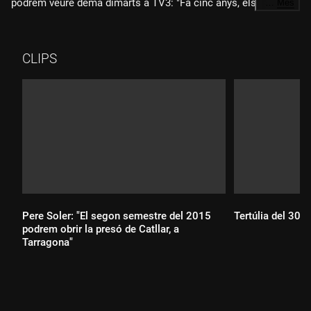
podrem veure demà dimarts a TV3: "Fa cinc anys, els
…
Més
Bombers es van haver de defensar, ningú els va deixar que
s'expliquessin. En aquest reportatge hem intentat donar veu
als testimonis." També hem parlat amb Pepe Pallàs, que és
CLIPS
bomber i que fa cinc anys va ser l'únic supervivent de
l'accident que va provocar la mort de cinc companys seus del
GRAF de Lleida, i que també és un dels protagonistes
d'aquest treball periodístic que recull testimonis directes dels
fets i que analitza les conseqüències que va tenir la tragèdia.
Pere Soler: "El segon semestre del 2015
Tertúlia del 30/
podrem obrir la presó de Catllar, a
Tarragona"
Durada: