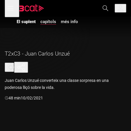
Anar
Anar
Obre
menú
a
al
de
la
contingut
navegació
navegació
El suplent
capítols
més info
principal
T2xC3 - Juan Carlos Unzué
Juan Carlos Unzué converteix una classe sorpresa en una
poderosa lliçó sobre la vida.
Durada:
48 min
10/02/2021