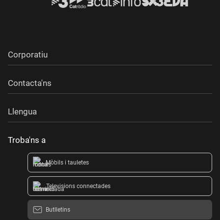
Corporatiu
Contacta'ns
Llengua
Troba'ns a
Mòbils i tauletes
Televisions connectades
Butlletins