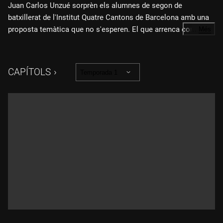
Juan Carlos Unzué sorprèn els alumnes de segon de
batxillerat de l'Institut Quatre Cantons de Barcelona amb una
proposta temàtica que no s'esperen. El que arrenca com una
…
Més
classe de física s'acaba transformant en una conversa
intensa sobre la presa de decisions, l'adaptació als canvis i,
sobretot, la passió per viure. Però també comparteix històries
CAPÍTOLS
Temporada 1
familiars i les músiques que l'han acompanyat durant anys.