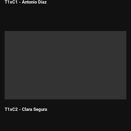
T1xC1 - Antonio Díaz
Durada:
T1xC2 - Clara Segura
Durada: