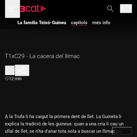
Anar
Anar
Obre
menú
a
al
de
la
contingut
navegació
navegació
La família Teixó-Guineu
capítols
més info
principal
T1xC29 - La cacera del llimac
Durada:
12 min
A la Trufa li ha caigut la primera dent de llet. La Guineta li
explica la tradició de les guineus: quan a una cria li cau un
ullal de llet, se n'ha d'anar tota sola a buscar un llimac per
…
Més