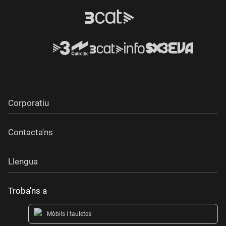
Corporatiu
Contacta'ns
Llengua
Troba'ns a
Mòbils i tauletes