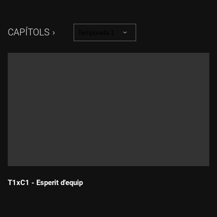
posar-li la dent sota la panxa. I l'endemà, al lloc on hi havia el
llimac, hi apareix un petit regal. La Trufa ho vol intentar, però
l'Edmond no vol que surti sola.
CAPÍTOLS
Temporada 1
T1xC1 - Esperit d'equip
Durada: