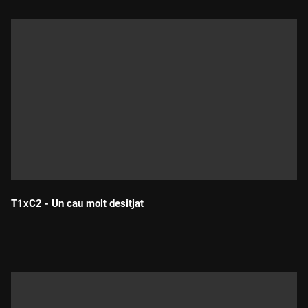
T1xC2 - Un cau molt desitjat
Durada: