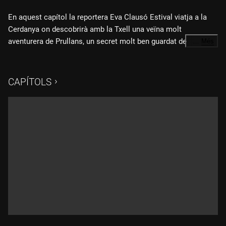
En aquest capítol la reportera Eva Clausó Estival viatja a la
Cerdanya on descobrirà amb la Txell una veïna molt
aventurera de Prullans, un secret molt ben guardat de
…
Més
l'església d'aquest poble. Dos rucs molt simpàtics, el Torrat i
el Kaqui li ensenyaran que és l'asinoteràpia . Visitarà el poble
de Talltorta on hi ha la capella sixtina dels Pirineus i farà
CAPÍTOLS
d'Indiana Jons a Bolvir. Al poble d'Éller l'esperarà la Sara i el
Quim, dos fotògrafs professionals que ara fan de pastors.
Després anirà a Bellver de Cerdanya de festa amb la Colla
Castellera de la Cerdanya i visitarà l'interior de les coves
d'Anes. El dia el rematarà llepant-se els dits amb un bon
trinxat amb rosta.