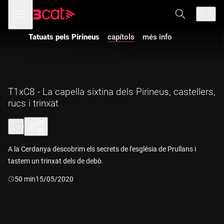
Anar
Anar
Obre
menú
a
al
de
la
contingut
navegació
navegació
Tatuats pels Pirineus
capítols
més info
principal
T1xC8 - La capella sixtina dels Pirineus, castellers,
rucs i trinxat
A la Cerdanya descobrim els secrets de l'església de Prullans i
tastem un trinxat dels de debò.
Durada:
50 min
15/05/2020