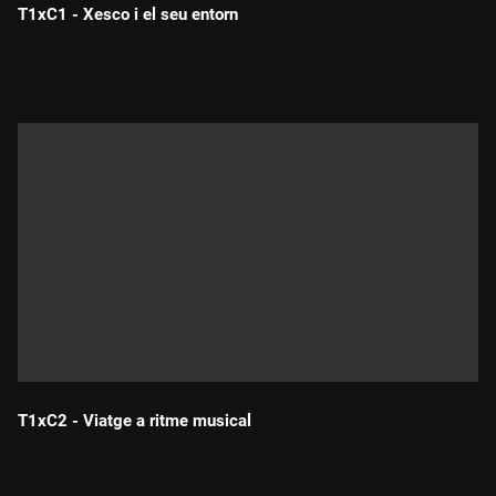
T1xC1 - Xesco i el seu entorn
Durada:
T1xC2 - Viatge a ritme musical
Durada: