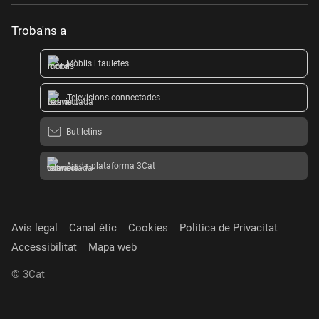
Troba'ns a
Mòbils i tauletes
Televisions connectades
Butlletins
Ajuda plataforma 3Cat
Avís legal
Canal ètic
Cookies
Política de Privacitat
Accessibilitat
Mapa web
© 3Cat