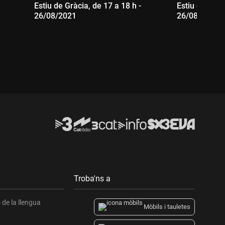
Estiu de Gràcia, de 17 a 18 h -
Estiu de Gràci
26/08/2021
26/08/2021
Durada:
Durada:
Troba'ns a
de la llengua
Mòbils i tauletes