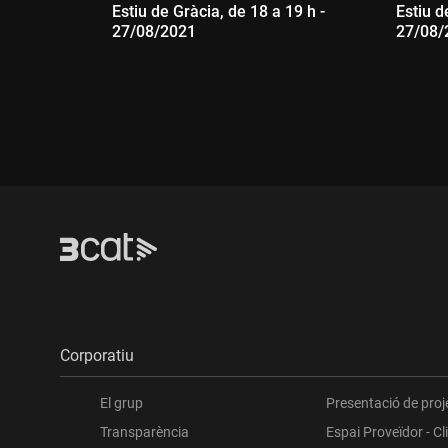
Estiu de Gràcia, de 18 a 19 h -
Estiu d
27/08/2021
27/08/
Durada:
Dur
Corporatiu
El grup
Presentació de proj
Transparència
Espai Proveïdor - Cl