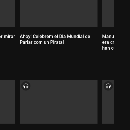
r mirar
Ahoy! Celebrem el Dia Mundial de
Manuel Raven
Parlar com un Pirata!
era crear Con
han comprat a
Durada:
Durada: