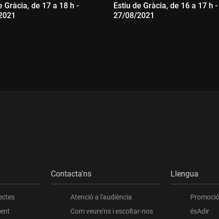
e Gràcia, de 17 a 18 h -
Estiu de Gràcia, de 16 a 17 h -
2021
27/08/2021
ada:
Durada:
Contacta'ns
Llengua
ectes
Atenció a l'audiència
Promoció 
ient
Com veure'ns i escoltar-nos
ésAdir