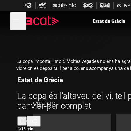
Anar
Anar
BOTIGA
a
al
la
contingut
Obre
navegació
menú
Estat de Gràcia
de
principal
navegació
La copa importa, i molt. Moltes vegades no ens ha agradat
vidre on es deposita. I per això, ens acompanya una de l
Estat de Gràcia
La copa és l'altaveu del vi, te'l 
VÍDEOS
canviar per complet
Durada:
15 min