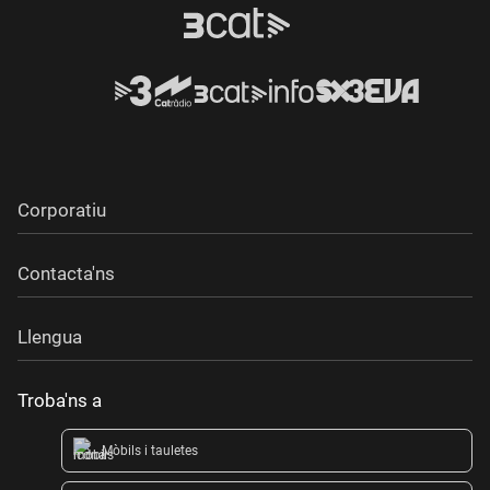
Corporatiu
Contacta'ns
Llengua
Troba'ns a
Mòbils i tauletes