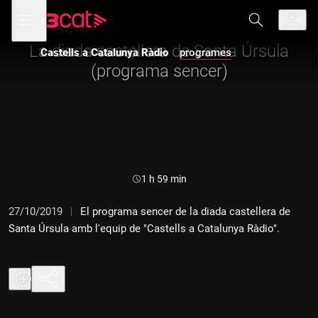
Anar
Anar
Obre
menú
Castells a Catalunya Ràdio
a
al
de
la
contingut
navegació
navegació
La diada castellera de Santa Úrsula
Castells a Catalunya Ràdio
programes
principal
(programa sencer)
Durada:
1 h 59 min
27/10/2019
El programa sencer de la diada castellera de
Santa Úrsula amb l'equip de "Castells a Catalunya Ràdio".