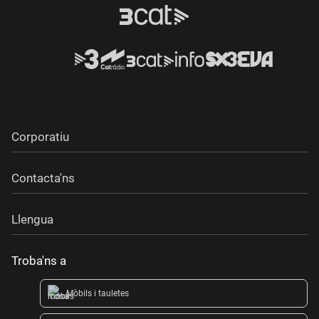
Corporatiu
Contacta'ns
Llengua
Troba'ns a
Mòbils i tauletes