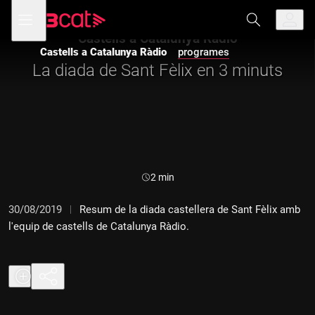
Anar
Anar
Obre
menú
a
al
de
la
contingut
Castells a Catalunya Ràdio
navegació
navegació
Castells a Catalunya Ràdio
programes
principal
La diada de Sant Fèlix en 3 minuts
Durada:
2 min
30/08/2019
Resum de la diada castellera de Sant Fèlix amb
l'equip de castells de Catalunya Ràdio.