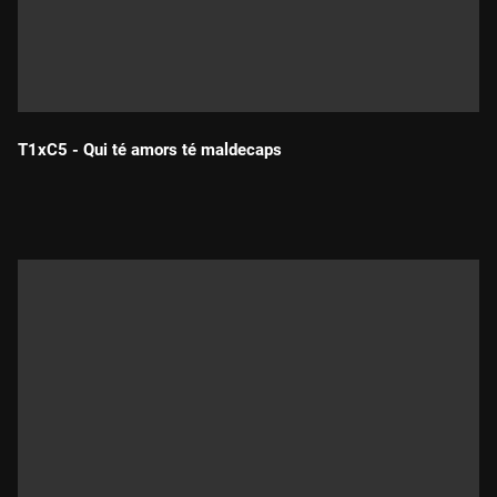
T1xC5 - Qui té amors té maldecaps
Durada: