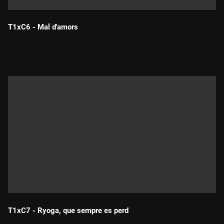
T1xC6 - Mal d'amors
Durada:
T1xC7 - Ryoga, que sempre es perd