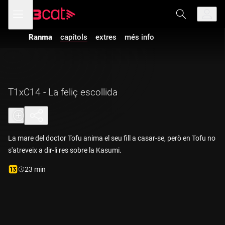
Anar
Anar
Obre
menú
a
al
de
la
contingut
navegació
navegació
Ranma
capítols
extres
més info
principal
T1xC14 - La feliç escollida
La mare del doctor Tofu anima el seu fill a casar-se, però en Tofu no
s'atreveix a dir-li res sobre la Kasumi.
Durada:
23 min