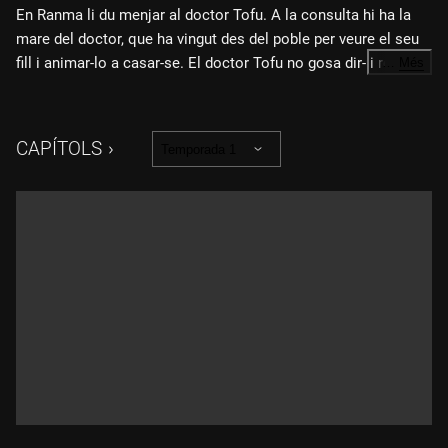
En Ranma li du menjar al doctor Tofu. A la consulta hi ha la
mare del doctor, que ha vingut des del poble per veure el seu
fill i animar-lo a casar-se. El doctor Tofu no gosa dir-li res de
…
Més
la Kasumi, de manera que en Ranma i l'Akane decideixen fer
creure a l'anciana que l'Akane és la parella del seu fill, perquè
se'n vagi tranquil·la. Però les coses es compliquen i el doctor
CAPÍTOLS
Temporada 1
acaba amb tres suposades promeses: l'Akane, la Nabiki i la
Ranma noia.