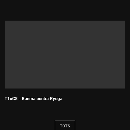
Durada:
T1xC8 - Ranma contra Ryoga
Durada:
TOTS