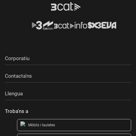
Corporatiu
Contacta'ns
Llengua
Troba'ns a
Mòbils i tauletes