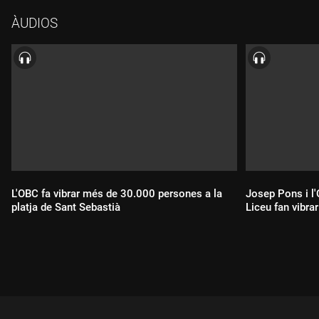
Camarena, Simone Alberghini, Isaac Galán, Carlos Daza i Olivier
ÀUDIOS
Decriaud.
Orquestra Simfònica del Gran Teatre del Liceu.
Dir.: Giuseppe Finzi.
Transmissió realitzada des del Gran Teatre del Liceu
L'OBC fa vibrar més de 30.000 persones a la
Josep Pons i l'
platja de Sant Sebastià
Liceu fan vibrar
Durada:
Durada: