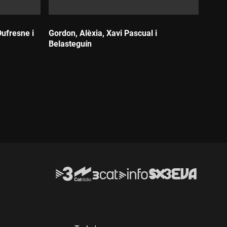
ufresne i
Gordon, Alèxia, Xavi Pascual i
Belasteguín
Durada: