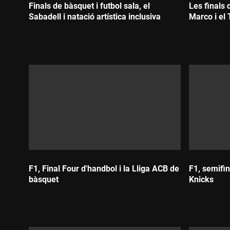
Finals de bàsquet i futbol sala, el
Les finals 
Sabadell i natació artística inclusiva
Marco i el 
Durada:
Durada:
F1, Final Four d'handbol i la Lliga ACB de
F1, semifin
bàsquet
Knicks
Durada:
Durada: