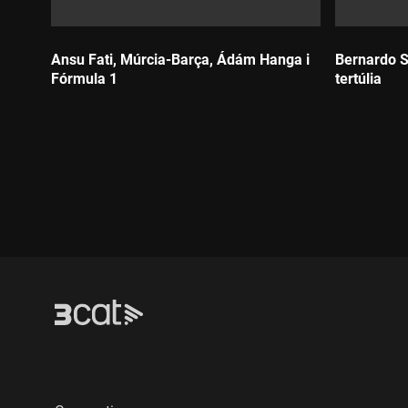
Ansu Fati, Múrcia-Barça, Ádám Hanga i
Bernardo Si
Fórmula 1
tertúlia
Durada:
Durada: