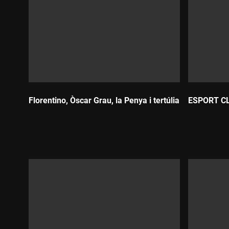
Florentino, Òscar Grau, la Penya i tertúlia
ESPORT C
Durada:
Durada: