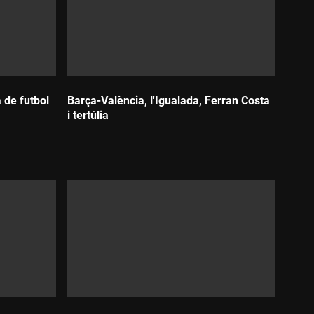
a de futbol
Barça-València, l'Igualada, Ferran Costa
i tertúlia
Durada: