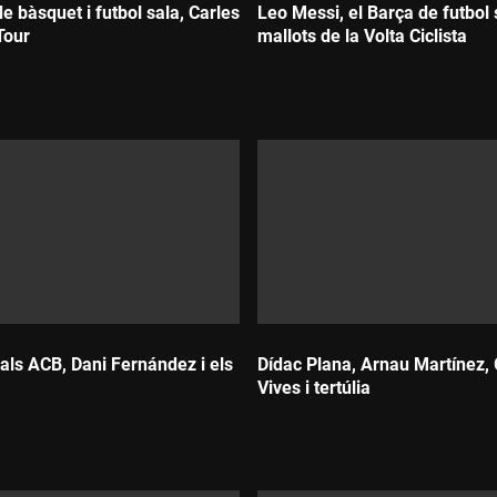
de bàsquet i futbol sala, Carles
Leo Messi, el Barça de futbol s
Tour
mallots de la Volta Ciclista
Durada:
als ACB, Dani Fernández i els
Dídac Plana, Arnau Martínez, 
Vives i tertúlia
Durada: