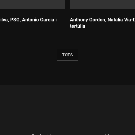
lva, PSG, Antonio García i
Anthony Gordon, Natàlia Via-D
tertúlia
Durada:
TOTS