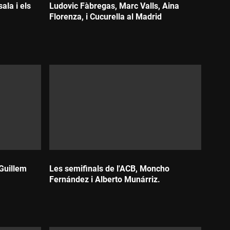
ala i els
Ludovic Fàbregas, Marc Valls, Aina
Florenza, i Cucurella al Madrid
Durada:
Guillem
Les semifinals de l'ACB, Moncho
Fernández i Alberto Munárriz.
Durada: