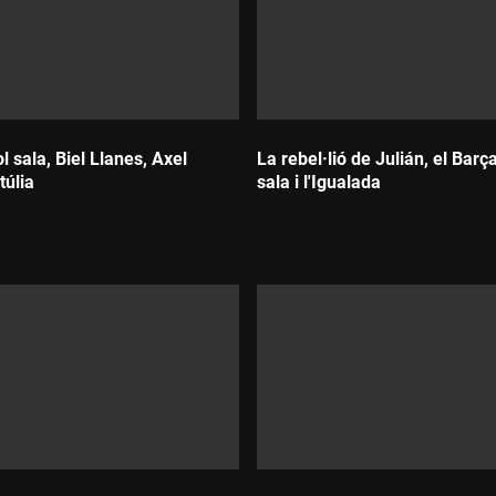
l sala, Biel Llanes, Axel
La rebel·lió de Julián, el Barç
túlia
sala i l'Igualada
Durada: