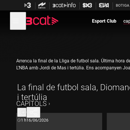
Anar
Anar
BOTIGA
a
al
la
contingut
Obre
navegació
menú
Esport Club
cap
de
principal
navegació
Arrenca la final de la Lliga de futbol sala. Última hora
L'NBA amb Jordi de Mas i tertúlia. Ens acompanyen Joa
La final de futbol sala, Dioman
i tertúlia
CAPÍTOLS
Durada:
1 h
16/06/2026