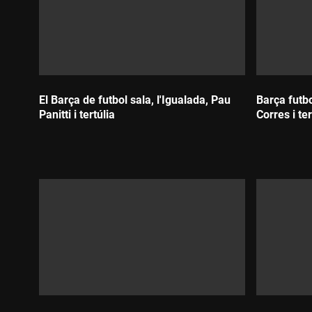
El Barça de futbol sala, l'Igualada, Pau
Barça futbo
Panitti i tertúlia
Corres i ter
Durada:
Durada: