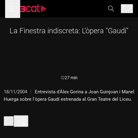
Anar
Anar
Obre
menú
a
al
de
la
contingut
navegació
navegació
principal
La Finestra indiscreta: L'òpera "Gaudí"
Durada:
27 min
18/11/2004
Entrevista d'Àlex Gorina a Joan Guinjoan i Manel
Huerga sobre l'òpera Gaudí estrenada al Gran Teatre del Liceu.