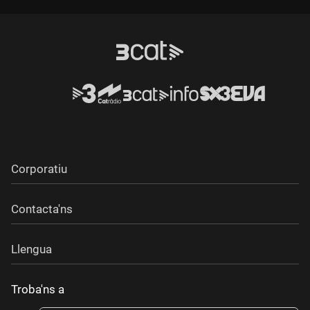
Corporatiu
Contacta'ns
Llengua
Troba'ns a