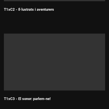
T1xC2 - Il·lustrats i aventurers
Durada:
T1xC3 - El sonor: parlem-ne!
Durada: