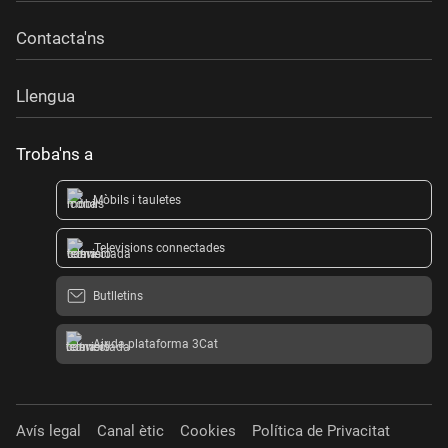
Contacta'ns
Llengua
Troba'ns a
Mòbils i tauletes
Televisions connectades
Butlletins
Ajuda plataforma 3Cat
Avís legal
Canal ètic
Cookies
Política de Privacitat