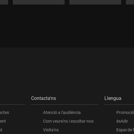
Contacta'ns
Llengua
ectes
Atenció a l'audiència
Promoció 
ient
Com veure'ns i escoltar-nos
ésAdir
nt
Visita'ns
Espai de 