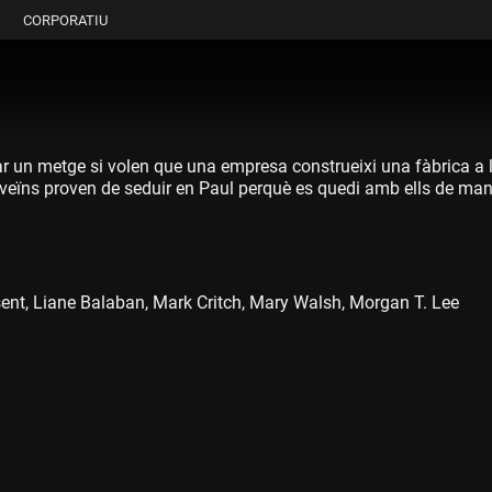
CORPORATIU
ar un metge si volen que una empresa construeixi una fàbrica a l
s veïns proven de seduir en Paul perquè es quedi amb ells de m
ent, Liane Balaban, Mark Critch, Mary Walsh, Morgan T. Lee