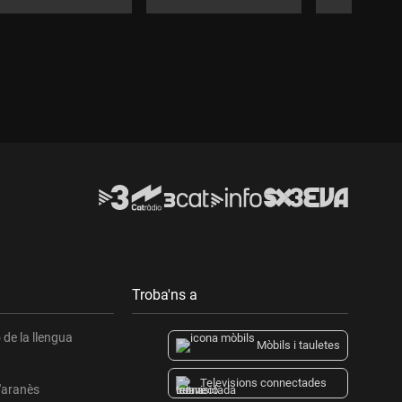
Troba'ns a
de la llengua
Mòbils i tauletes
Televisions connectades
l'aranès