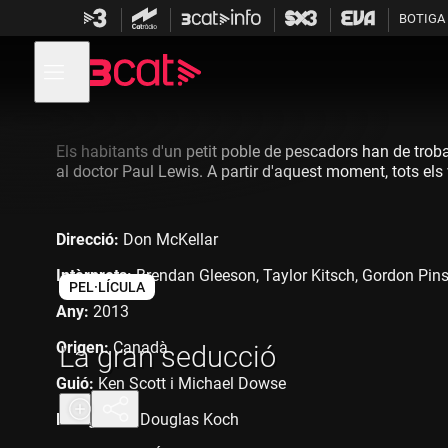
Anar
Anar
BOTIGA
a
al
la
contingut
Obre
navegació
menú
de
principal
navegació
Els habitants d'un petit poble de pescadors han de trob
al doctor Paul Lewis. A partir d'aquest moment, tots el
Direcció:
Don McKellar
Intèrprets:
Brendan Gleeson, Taylor Kitsch, Gordon Pins
PEL·LÍCULA
Any:
2013
Origen:
Canadà
La gran seducció
Guió:
Ken Scott i Michael Dowse
Fotografia:
Douglas Koch