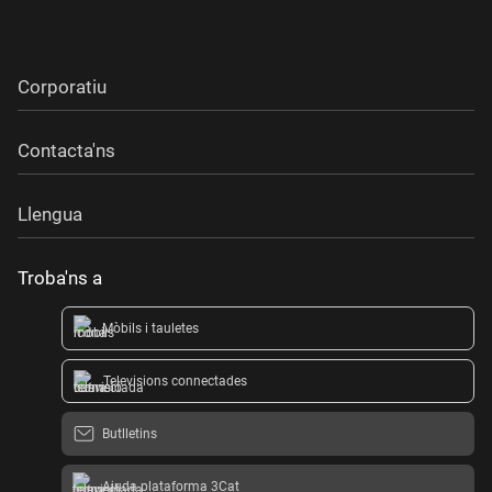
Corporatiu
Contacta'ns
Llengua
Troba'ns a
Mòbils i tauletes
Televisions connectades
Butlletins
Ajuda plataforma 3Cat