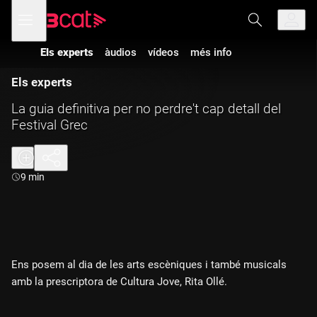
Anar
Anar
Obre
menú
a
al
de
la
contingut
navegació
navegació
Els experts
àudios
vídeos
més info
principal
Els experts
La guia definitiva per no perdre't cap detall del
Festival Grec
Durada:
9 min
Ens posem al dia de les arts escèniques i també musicals
amb la prescriptora de Cultura Jove, Rita Ollé.