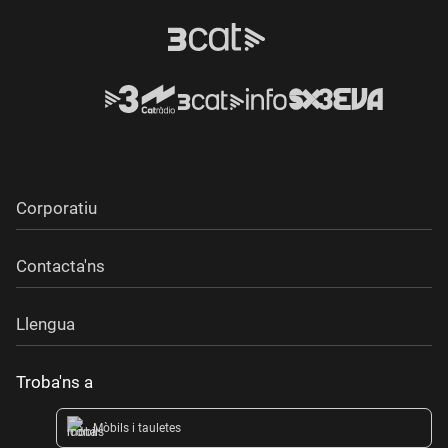
Corporatiu
Contacta'ns
Llengua
Troba'ns a
Mòbils i tauletes