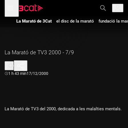
Anar
Anar
Obre
menú
a
al
de
la
contingut
navegació
navegació
La Marató de 3Cat
el disc de la marató
fundació la ma
principal
La Marató de TV3 2000 - 7/9
Durada:
1 h 43 min
17/12/2000
La Marató de TV3 del 2000, dedicada a les malalties mentals.