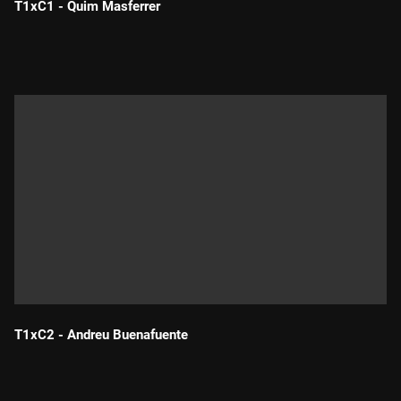
T1xC1 - Quim Masferrer
Durada:
T1xC2 - Andreu Buenafuente
Durada: