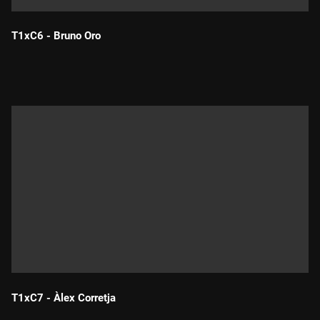
T1xC6 - Bruno Oro
Durada:
T1xC7 - Àlex Corretja
Durada: