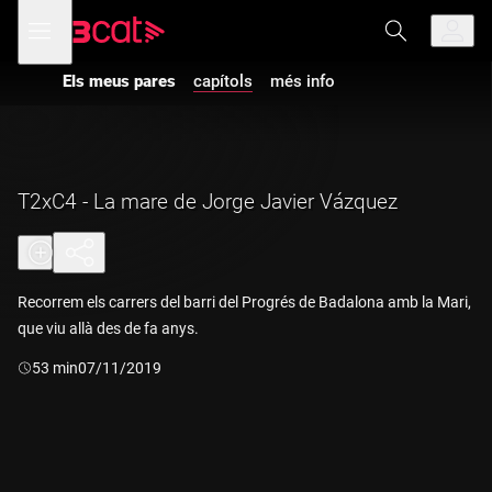
Anar
Anar
Obre
menú
a
al
de
la
contingut
navegació
navegació
Els meus pares
capítols
més info
principal
T2xC4 - La mare de Jorge Javier Vázquez
Recorrem els carrers del barri del Progrés de Badalona amb la Mari,
que viu allà des de fa anys.
Durada:
53 min
07/11/2019