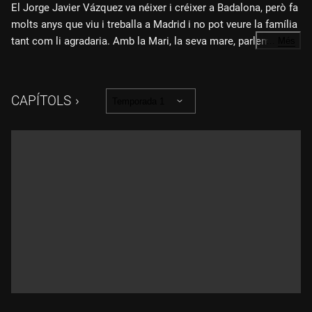
El Jorge Javier Vázquez va néixer i créixer a Badalona, però fa
molts anys que viu i treballa a Madrid i no pot veure la família
tant com li agradaria. Amb la Mari, la seva mare, parlem de la
…
Més
infància del Jorge Javier, molt lligada al barri de Sant Roc de
Badalona, i coneixem la part més sincera i planera de la seva
vida i la de la seva família. A l'hora de dinar, les sorpreses no
CAPÍTOLS
Temporada 1
falten mai i, en aquest cas, ens evoquen els orígens
radiofònics del presentador.