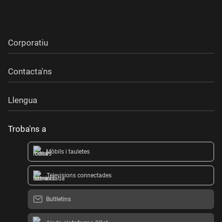
Corporatiu
Contacta'ns
Llengua
Troba'ns a
Mòbils i tauletes
Televisions connectades
Butlletins