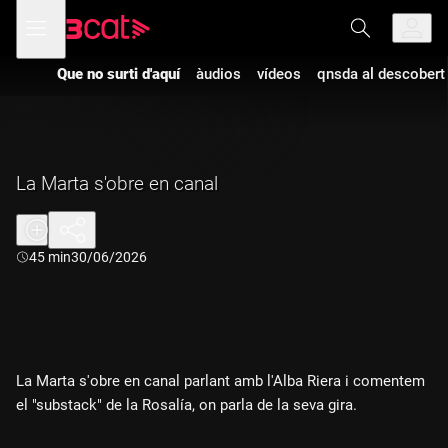
Anar
Anar
Obre
menú
a
al
de
la
contingut
navegació
navegació
Que no surti d'aquí
àudios
vídeos
qnsda al descobert
principal
La Marta s'obre en canal
Durada:
45 min
30/06/2026
La Marta s'obre en canal parlant amb l'Alba Riera i comentem
el "substack" de la Rosalía, on parla de la seva gira.