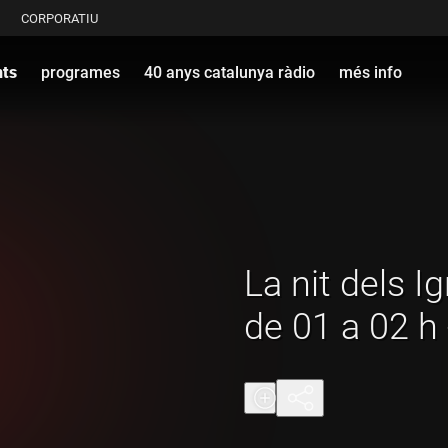
CORPORATIU
nts
programes
40 anys catalunya ràdio
més info
La nit dels I
de 01 a 02 h