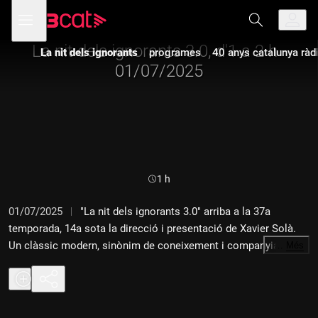
Anar
Anar
Obre
menú
a
al
de
la
contingut
navegació
navegació
La nit dels ignorants 3.0, d'1 a 2 h -
La nit dels ignorants
programes
40 anys catalunya ràd
principal
01/07/2025
Durada:
1 h
01/07/2025
"La nit dels ignorants 3.0" arriba a la 37a
temporada, 14a sota la direcció i presentació de Xavier Solà.
Un clàssic modern, sinònim de coneixement i companyia, i en
…
Més
un excel·lent estat de forma.