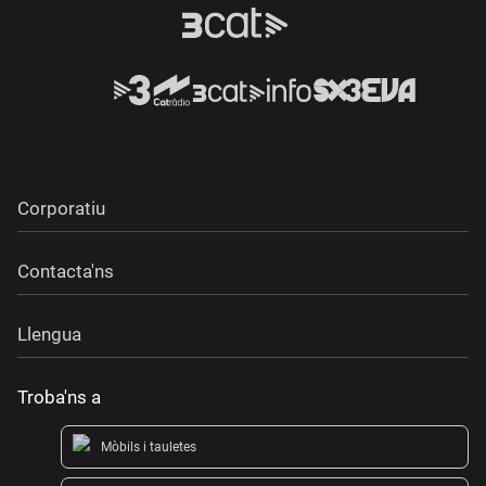
Corporatiu
Contacta'ns
Llengua
Troba'ns a
Mòbils i tauletes