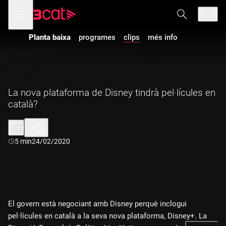
Anar
Anar
Obre
menú
a
al
de
la
contingut
navegació
navegació
Planta baixa
programes
clips
més info
principal
La nova plataforma de Disney tindrà pel·lícules en
català?
Durada:
5 min
24/02/2020
El govern està negociant amb Disney perquè inclogui
pel·lícules en català a la seva nova plataforma, Disney+. La