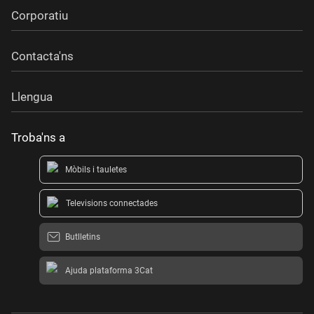
Corporatiu
Contacta'ns
Llengua
Troba'ns a
Mòbils i tauletes
Televisions connectades
Butlletins
Ajuda plataforma 3Cat