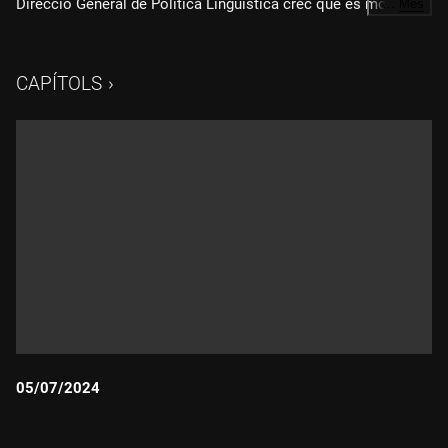
Direcció General de Política Lingüística crec que és molt
…
Més
important que el català estigui present en una plataforma
destinada a la població infantil i juvenil. N'hem parlat amb
Ester Franquesa, directora general de Política Lingüística.
CAPÍTOLS
05/07/2024
Durada: