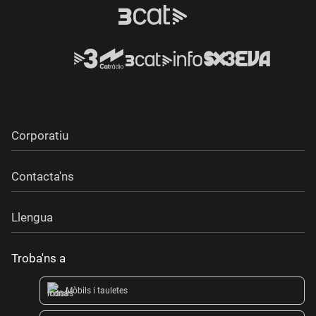
Corporatiu
Contacta'ns
Llengua
Troba'ns a
Mòbils i tauletes