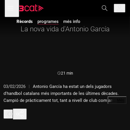
Anar
Anar
Obre
menú
a
al
de
la
contingut
navegació
navegació
Rècords
programes
més info
principal
La nova vida d'Antonio García
Durada:
21 min
03/02/2026
Antonio García ha estat un dels jugadors
d'handbol catalans més importants de les últimes dècades.
Campió de pràcticament tot, tant a nivell de club com amb la
…
Més
selecció espanyola, el de La Llagosta es va retirar com a
jugador l'estiu del 2025 i de seguida va començar la seva
carrera com a entrenador fent d'ajudant d'Antonio Rama al BM
Granollers. Com és la seva nova vida? Aquest és el seu viatge,