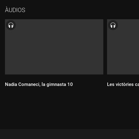
de la mà de Ramon Salmurri.
ÀUDIOS
Nadia Comaneci, la gimnasta 10
Les victòries c
Durada:
Durada: