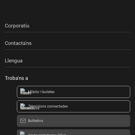
Corporatiu
Contacta'ns
Llengua
Troba'ns a
Mòbils i tauletes
Televisions connectades
Butlletins