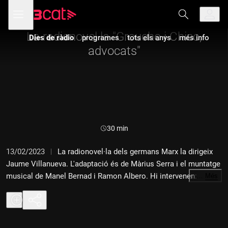
Anar
Anar
Obre
menú
a
al
de
la
contingut
navegació
navegació
La radionovel·la "Groucho i Chico,
Dies de ràdio
programes
tots els anys
més info
principal
advocats"
Durada:
30 min
13/02/2023
La radionovel·la dels germans Marx la dirigeix
Jaume Villanueva. L'adaptació és de Màrius Serra i el muntatge
musical de Manel Bernad i Ramon Albero. Hi intervenen:
…
Més
Joaquim Díaz, Joan Pera, Margarida Minguillón, Enric Pous,
Mercè Arànega, Enric Casamitjana, Joaquim Cardona,
Montserrat Miralles...