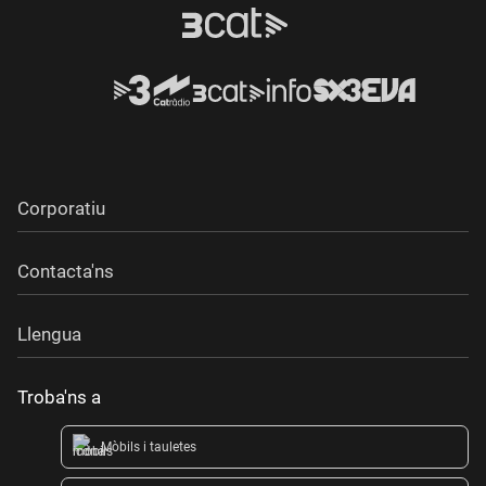
Corporatiu
Contacta'ns
Llengua
Troba'ns a
Mòbils i tauletes