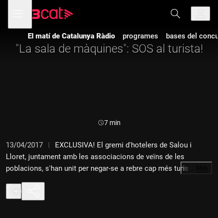
Anar
Anar
Obre
menú
a
al
de
la
contingut
navegació
navegació
El matí de Catalunya Ràdio
programes
bases del concur
principal
"La sala de màquines": SOS al turista!
Durada:
7 min
13/04/2017
EXCLUSIVA! El gremi d'hotelers de Salou i
Lloret, juntament amb les associacions de veïns de les
poblacions, s'han unit per negar-se a rebre cap més turista
…
Més
salvatge. Des d'ara, crearan els seus propis turistes en
captivitat. Uns guiris de piscifactoria que estiguin una mica
més controladets que els que arriben del Regne Unit.