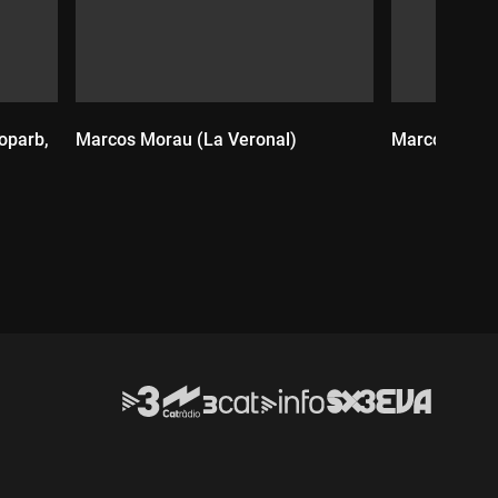
Poparb,
Marcos Morau (La Veronal)
Marcos Morau
Durada:
Durada: