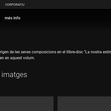
CORPORATIU
més info
origen de les seves composicions en el llibre-disc "La nostra esti
ouen en aquest volum.
i imatges