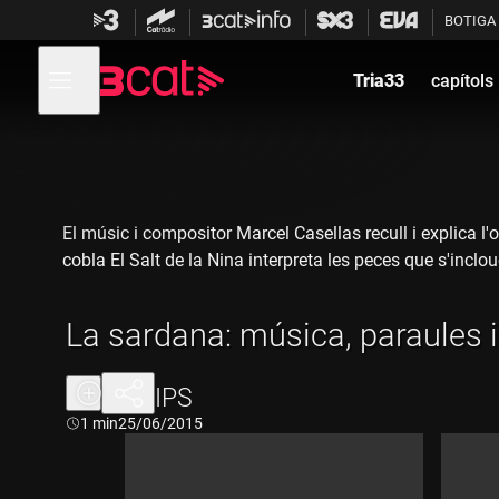
Anar
Anar
BOTIGA
a
al
la
contingut
Obre
navegació
menú
Tria33
capítols
de
principal
navegació
El músic i compositor Marcel Casellas recull i explica l'
cobla El Salt de la Nina interpreta les peces que s'incl
La sardana: música, paraules 
CLIPS
Durada:
1 min
25/06/2015