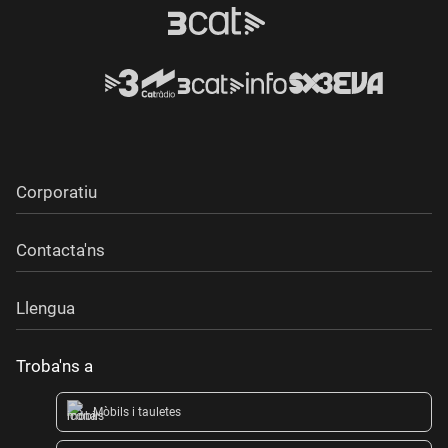
Corporatiu
Contacta'ns
Llengua
Troba'ns a
Mòbils i tauletes