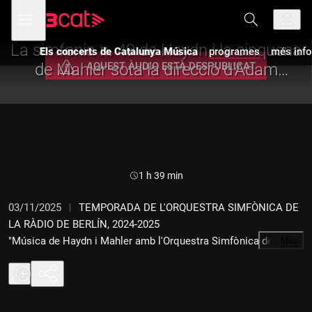
Anar
Anar
Obre
menú
Els concerts de Catalunya Música
a
al
de
la
contingut
navegació
navegació
La simfonia n. 49 de Haydn i la cinquena
Els concerts de Catalunya Música
programes
més info
principal
AQUEST ÀUDIO ESTÀ DESPUBLICAT
de Mahler sota la direcció d'Adam
Fischer a Berlín
Durada:
1 h 39 min
03/11/2025
TEMPORADA DE L'ORQUESTRA SIMFÒNICA DE
LA RÀDIO DE BERLÍN, 2024-2025
"Música de Haydn i Mahler amb l'Orquestra Simfònica de la
…
Més
Ràdio de Berlín"
Joseph Haydn: Simfonia n. 49 en fa m "La Passió", Hob.I:49.
Gustav Mahler: Simfonia n. 5 en do# m.
Orquestra Simfònica de la Ràdio de Berlín.