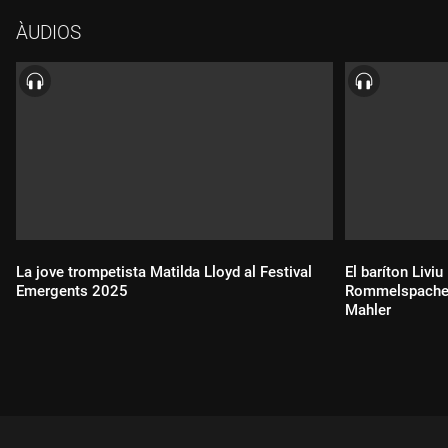
Dir.: Adam Fischer.
ÀUDIOS
Enregistrat per Ràdio Alemanya Cultura (Berlín) el dissabte 9 de
novembre del 2024.
Konzerthaus, Berlín.
Concert d'intercanvi.
(93 min)
La jove trompetista Matilda Lloyd al Festival
El baríton Liviu
Emergents 2025
Rommelspacher 
Mahler
Durada:
Durada: