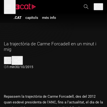
Anar
Anar
Obre
menú
a
al
de
la
contingut
navegació
navegació
.CAT
capítols
més info
principal
La trajectòria de Carme Forcadell en un minut i
mig
Durada:
1 min
30/10/2015
Repassem la trajectòria de Carme Forcadell, des del 2012
quan esdevé presidenta de l'ANC, fins a l'actualitat, el dia de la