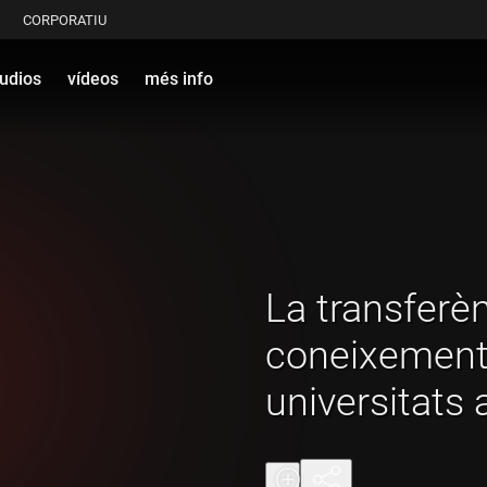
CORPORATIU
udios
vídeos
més info
La transferèn
coneixement
universitats 
empreses és 