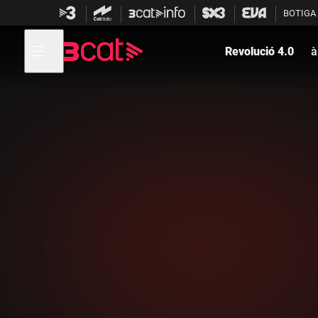
Anar
Anar
BOTIGA
a
al
la
contingut
Obre
navegació
menú
Revolució 4.0
à
de
principal
navegació