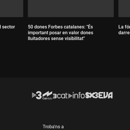
l sector
50 dones Forbes catalanes: "És
La fó
important posar en valor dones
darre
lluitadores sense visibilitat"
Durada:
D
Troba'ns a