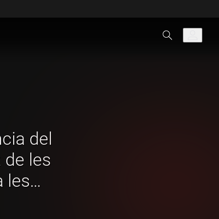
cia del
 de les
a les
clau per