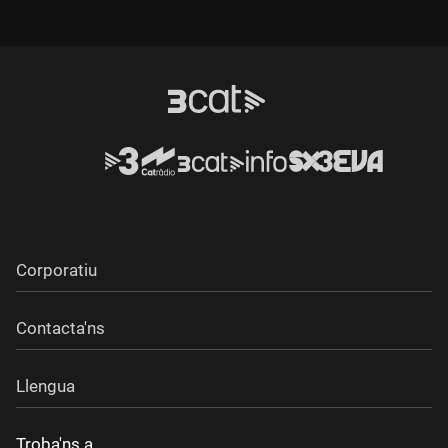
Corporatiu
Contacta'ns
Llengua
Troba'ns a