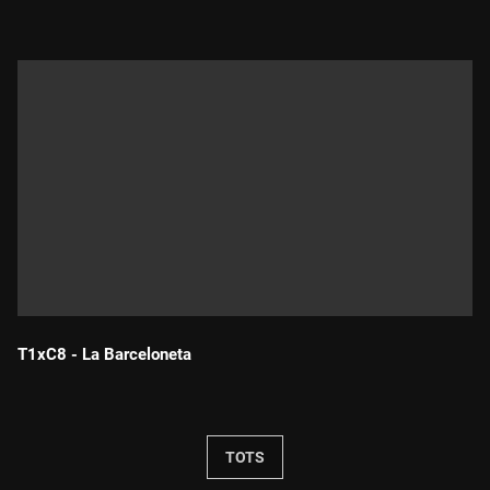
T1xC8 - La Barceloneta
Durada:
TOTS