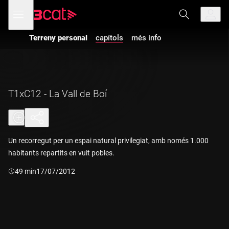
Anar
Anar
Obre
menú
a
al
de
la
contingut
navegació
navegació
Terreny personal
capítols
més info
principal
T1xC12 - La Vall de Boí
Un recorregut per un espai natural privilegiat, amb només 1.000
habitants repartits en vuit pobles.
Durada:
49 min
17/07/2012