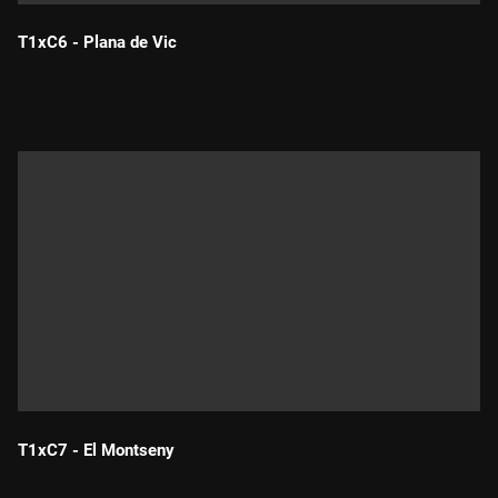
T1xC6 - Plana de Vic
Durada:
T1xC7 - El Montseny
Durada: