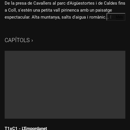
De la presa de Cavallers al parc d'Aigüestortes i de Caldes fins
a Coll, s'estén una petita vall pirinenca amb un paisatge
espectacular. Alta muntanya, salts d'aigua i romànic... És la
…
Més
Vall de Boí.
CAPÍTOLS
T1xC1 - L'Empordanet