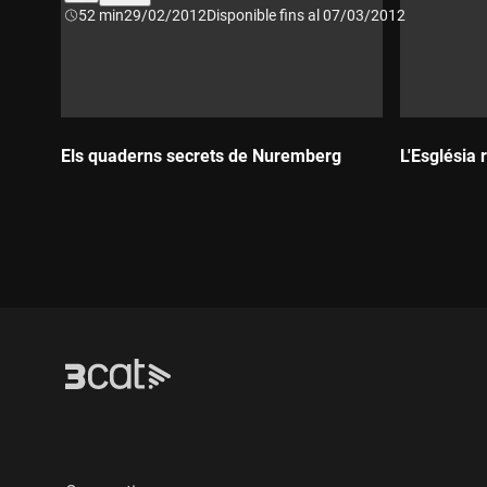
Durada:
52 min
29/02/2012
Disponible fins al 07/03/2012
Els quaderns secrets de Nuremberg
L'Església 
Durada:
Durada: