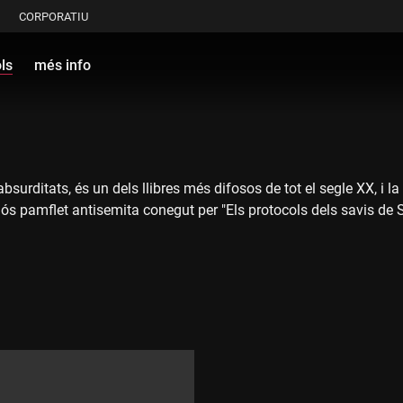
CORPORATIU
ls
més info
'absurditats, és un dels llibres més difosos de tot el segle XX, i la
ós pamflet antisemita conegut per "Els protocols dels savis de S