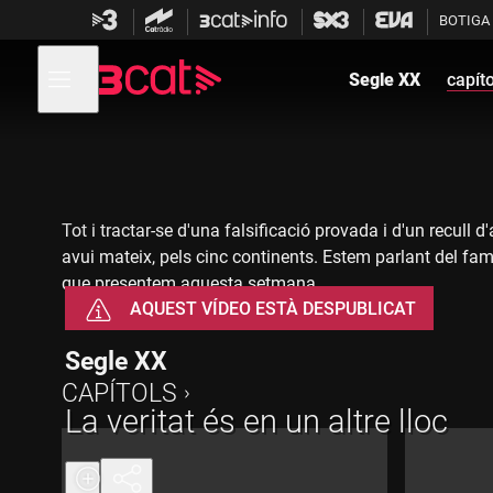
Anar
Anar
BOTIGA
a
al
la
contingut
Obre
navegació
menú
Segle XX
capíto
de
principal
navegació
Tot i tractar-se d'una falsificació provada i d'un recull d
avui mateix, pels cinc continents. Estem parlant del fam
que presentem aquesta setmana.
AQUEST VÍDEO ESTÀ DESPUBLICAT
Segle XX
CAPÍTOLS
La veritat és en un altre lloc