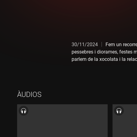
30/11/2024
Fem un recorre
pessebres i diorames, festes maj
parlem de la xocolata i la rel
president Companys? Algunes d
d'edicions Morera "La xocolata. 
acostar al lector la cultura pop
lectura.
ÀUDIOS