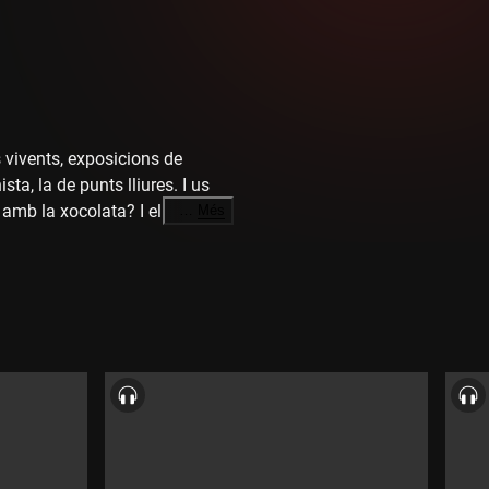
 vivents, exposicions de
ta, la de punts lliures. I us
 amb la xocolata? I el
…
Més
 la recent publicació
lecció "L'Ermità", que pretén
it format, pràctics i de fàcil