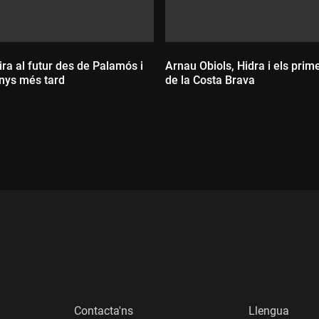
ra al futur des de Palamós i
Arnau Obiols, Hidra i els prim
anys més tard
de la Costa Brava
:
Durada:
Contacta'ns
Llengua