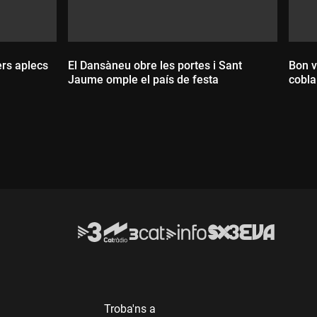
ers aplecs
El Dansàneu obre les portes i Sant
Bon v
Jaume omple el país de festa
cobla
Durada:
D
Troba'ns a