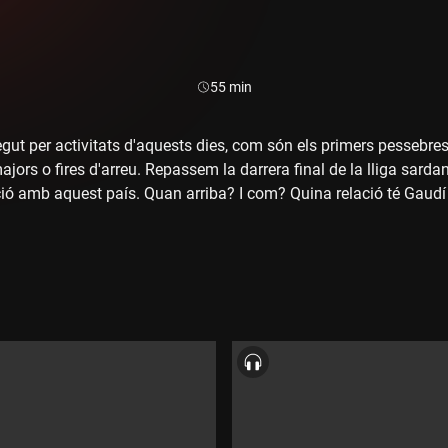
Durada:
55 min
gut per activitats d'aquests dies, com són els primers pessebres
ors o fires d'arreu. Repassem la darrera final de la lliga sardanis
ació amb aquest país. Quan arriba? I com? Quina relació té Gaudí
'aquestes preguntes, i moltes més, les trobareu contestades en
L'aventura catalana", un treball de Marcel·lí Virgili, dintre la col·
ular i tradicional, astronòmica o agrària a través de llibres de pet