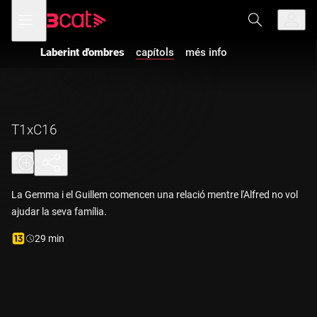
Anar
Anar
Obre
menú
a
al
de
la
contingut
navegació
navegació
Laberint d'ombres
capítols
més info
principal
T1xC16
La Gemma i el Guillem comencen una relació mentre l'Alfred no vol
ajudar la seva família.
Durada:
29 min