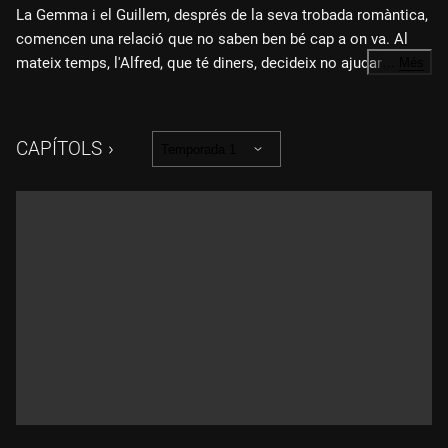
La Gemma i el Guillem, després de la seva trobada romàntica,
comencen una relació que no saben ben bé cap a on va. Al
mateix temps, l'Alfred, que té diners, decideix no ajudar la
…
Més
família, mentre l'Aurora està decidida a investigar.
CAPÍTOLS
Temporada 1