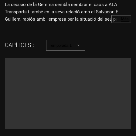
La decisió de la Gemma sembla sembrar el caos a ALA
Transports i també en la seva relació amb el Salvador. El
Guillem, rabiós amb l'empresa per la situació del seu pare, es
…
Més
presenta al despatx del Salvador.
CAPÍTOLS
Temporada 1