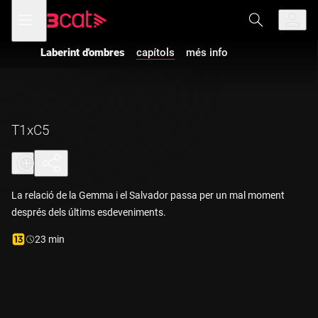
Anar
Anar
Obre
menú
a
al
de
la
contingut
navegació
navegació
Laberint d'ombres
capítols
més info
principal
T1xC5
La relació de la Gemma i el Salvador passa per un mal moment
després dels últims esdeveniments.
Durada:
23 min