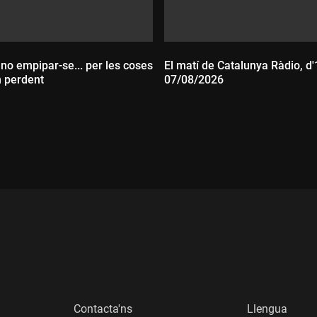
 no empipar-se... per les coses
El matí de Catalunya Ràdio, d'
n perdent
07/08/2026
:
Durada:
Contacta'ns
Llengua