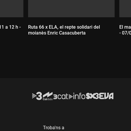
11 a 12 h -
Ruta 66 x ELA, el repte solidari del
El ma
moianès Enric Casacuberta
- 07/
Durada:
D
Troba'ns a