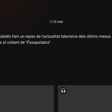
Durada:
18 min
bells fem un repàs de l'actualitat televisiva dels últims mesos
 al voltant de "Pasapalabra".