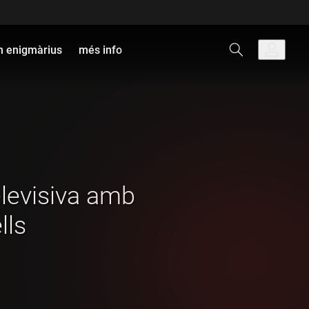
 enigmàrius
més info
televisiva amb
lls