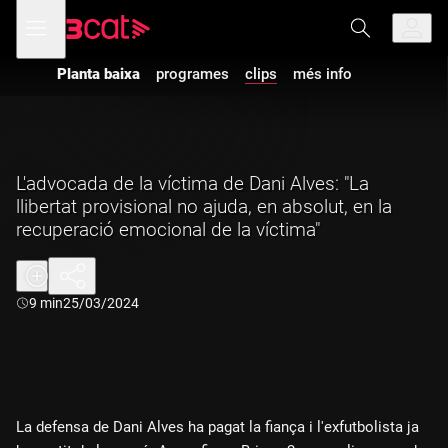
Anar
Anar
Obre
menú
a
al
de
la
contingut
navegació
navegació
Planta baixa
programes
clips
més info
principal
L'advocada de la víctima de Dani Alves: "La
llibertat provisional no ajuda, en absolut, en la
recuperació emocional de la víctima"
Durada:
9 min
25/03/2024
La defensa de Dani Alves ha pagat la fiança i l'exfutbolista ja