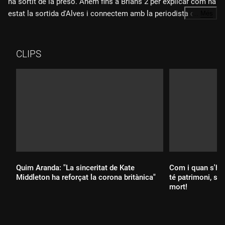
ha sortit de la presó. Anem fins a Brians 2 per explicar com ha
estat la sortida d'Alves i connectem amb la periodista de
…
Més
successos Marta Català per entendre què suposa la llibertat
provisional de l'exfutbolista. Finalment, entrevistem Esther
García, l'advocada de la víctima, per saber com ho estan vivint
CLIPS
tot plegat.
Quim Aranda: "La sinceritat de Kate
Com i quan s'ha 
Middleton ha reforçat la corona britànica"
té patrimoni, s'
mort!