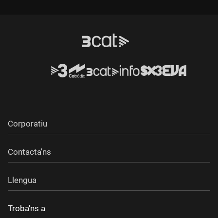
Durada:
Durada:
Corporatiu
Contacta'ns
Llengua
Troba'ns a