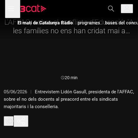
Anar
Anar
Obre
menú
a
al
de
la
contingut
navegació
navegació
L'AFFAC, sobre el conflicte d'Educació: "A
El matí de Catalunya Ràdio
programes
bases del concur
principal
les famílies no ens han cridat mai a
participar"
Durada:
20 min
05/06/2026
Entrevistem Lidón Gasull, presidenta de l'AFFAC,
sobre el no dels docents al preacord entre els sindicats
majoritaris i la conselleria.