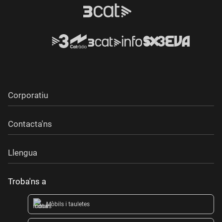
Corporatiu
Contacta'ns
Llengua
Troba'ns a
Mòbils i tauletes