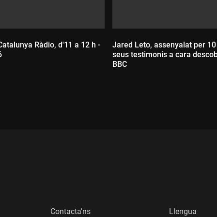
Catalunya Ràdio, d'11 a 12 h -
Jared Leto, assenyalat per 10
6
seus testimonis a cara descob
BBC
:
Durada:
Contacta'ns
Llengua