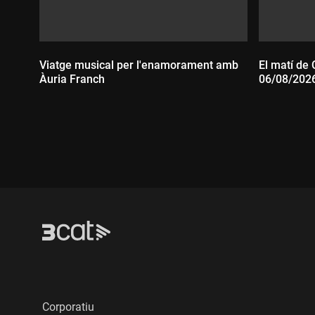
Viatge musical per l'enamorament amb
El matí de 
Àuria Franch
06/08/202
Durada:
Durada
Corporatiu