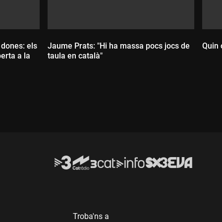
 dones: els
Jaume Prats: "Hi ha massa pocs jocs de
Quin 
erta a la
taula en català"
Durada:
D
Troba'ns a