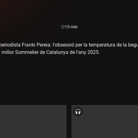
Durada:
15 min
 periodista Franki Pereia: l'obsessió per la temperatura de la b
, millor Sommelier de Catalunya de l'any 2025.