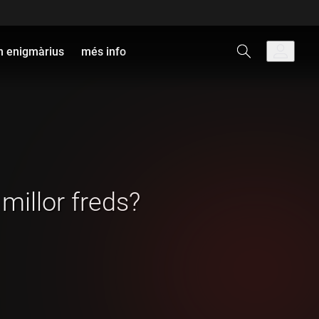
 enigmàrius
més info
, millor freds?