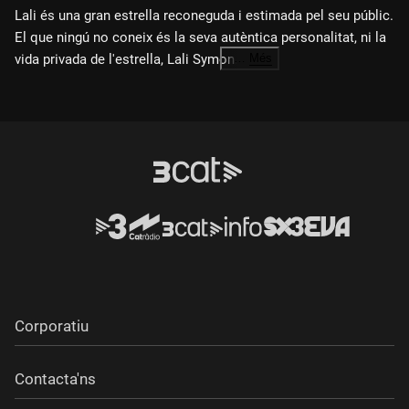
Lali és una gran estrella reconeguda i estimada pel seu públic.
El que ningú no coneix és la seva autèntica personalitat, ni la
vida privada de l'estrella, Lali Symon.
…
Més
Autoria i direcció
: Sergi Belbel
Intèrprets
: Emma Vilarasau, Mont Plans i Júlia Bonjoch
Escenografia
: Max Glaenzel i Josep Iglèsias
Vestuari
: Nídia Tusal
Il·luminació
: Kiko Planas
Espai sonor
: Jordi Bonet
Caracterització
: Helena Fenoy
Direcció de producció
: Maite Pijuan
Producció executiva
: Raquel Doñoro
Corporatiu
Direcció tècnica
: Moi Cuenca
Coordinació tècnica
: David Ruiz
Contacta'ns
Ajudantia de direcció i regidoria
: Anna Carreño