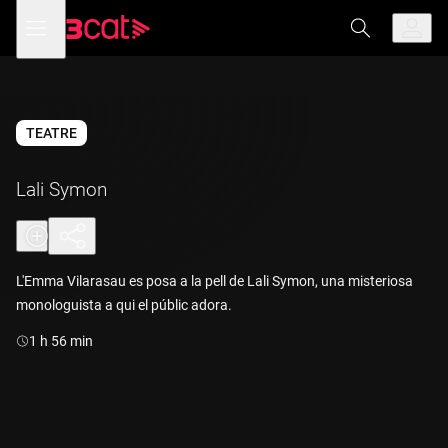
Anar
Anar
Obre
menú
a
al
de
la
contingut
navegació
navegació
principal
TEATRE
Lali Symon
L'Emma Vilarasau es posa a la pell de Lali Symon, una misteriosa
monologuista a qui el públic adora.
Durada:
1 h 56 min