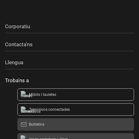
Corporatiu
Contacta'ns
Llengua
Troba'ns a
Mòbils i tauletes
Televisions connectades
Butlletins