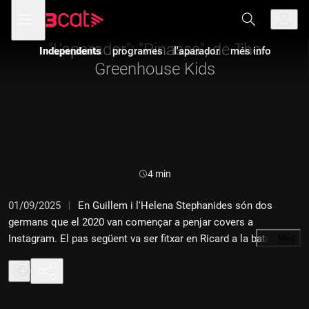
Anar
Anar
Obre
menú
Independents
a
al
de
la
contingut
navegació
navegació
"L'aparador": "Pinassa", de The
Independents
programes
l'aparador
més info
principal
Greenhouse Kids
Durada:
4 min
01/09/2025
En Guillem i l'Helena Stephanides són dos
germans que el 2020 van començar a penjar covers a
Instagram. El pas següent va ser fitxar en Ricard a la bateria i
…
Més
crear The Greenhouse Kids. Ara acaben de treure una cançó
nova, "Pinassa".