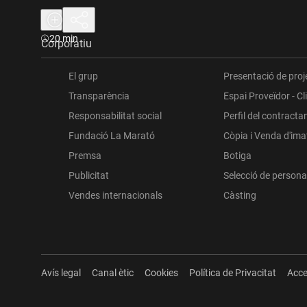
Durada:
20 min
Corporatiu
El grup
Presentació de proj
Transparència
Espai Proveïdor - Cl
Responsabilitat social
Perfil del contracta
Fundació La Marató
Còpia i Venda d'im
Premsa
Botiga
Publicitat
Selecció de persona
Vendes internacionals
Càsting
Avís legal
Canal ètic
Cookies
Política de Privacitat
Acce