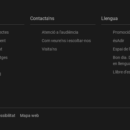
Contacta'ns
Llengua
ectes
Atenció a l'audiència
Promoció 
ient
Com veure'ns i escoltar-nos
ésAdir
nt
Visita'ns
Espai de 
atges
Bon dia. 
en llengu
Llibre d'es
l
ssibilitat
Mapa web