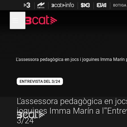
Anar
Anar
BOTIGA
a
al
la
contingut
Obre
navegació
menú
de
principal
navegació
L'assessora pedagògica en jocs i joguines Imma Marín parla
ENTREVISTA DEL 3/24
L'assessora pedagògica en jocs
joguines Imma Marín a l'"Entre
3/24"