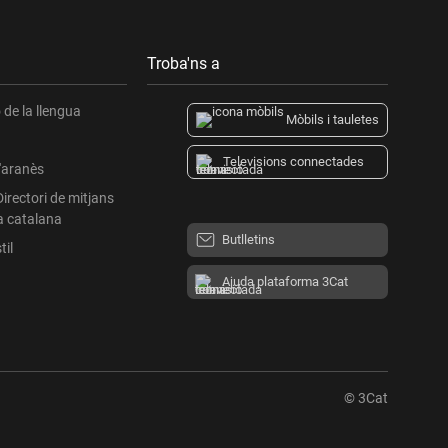
Troba'ns a
de la llengua
Mòbils i tauletes
Televisions connectades
l'aranès
Directori de mitjans
a catalana
Butlletins
til
Ajuda plataforma 3Cat
© 3Cat