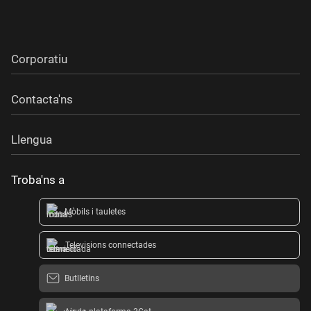
Corporatiu
Contacta'ns
Llengua
Troba'ns a
Mòbils i tauletes
Televisions connectades
Butlletins