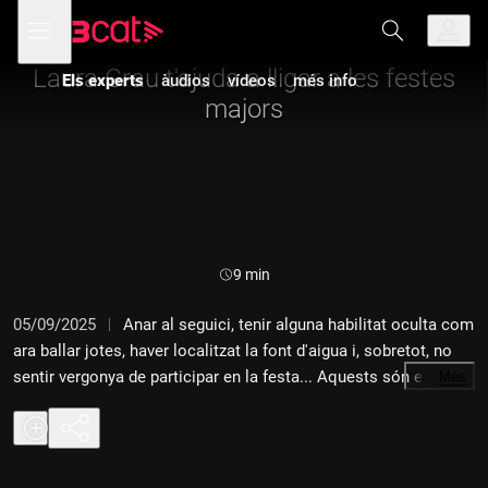
Anar
Anar
Obre
menú
Els experts
a
al
de
la
contingut
navegació
navegació
Laura Grau t'ajuda a lligar a les festes
Els experts
àudios
vídeos
més info
principal
majors
Durada:
9 min
05/09/2025
Anar al seguici, tenir alguna habilitat oculta com
ara ballar jotes, haver localitzat la font d'aigua i, sobretot, no
sentir vergonya de participar en la festa... Aquests són els
…
Més
consells per lligar a les festes majors de les acaballes de
l'estiu que ens porta la Laura Grau.